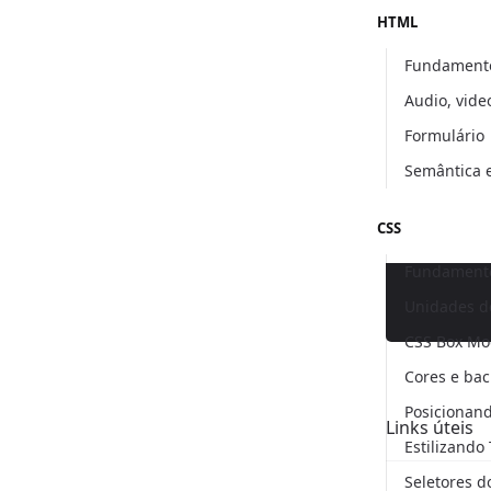
HTML
Fundament
Audio, vide
Formulário
Semântica
CSS
Fundamento
Unidades d
CSS Box Mo
Cores e ba
Posicionan
Links úteis
Estilizando
Seletores d