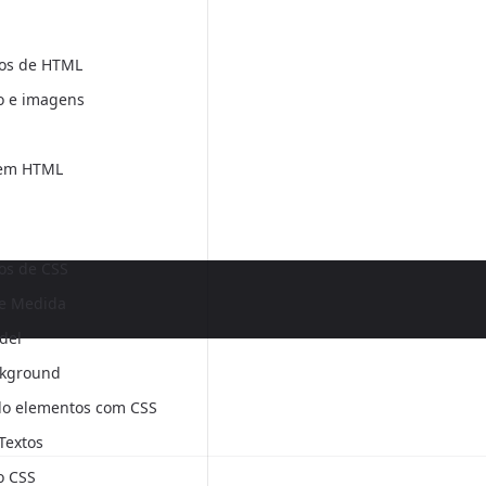
os de HTML
o e imagens
 em HTML
s de CSS
e Medida
del
ckground
do elementos com CSS
 Textos
o CSS