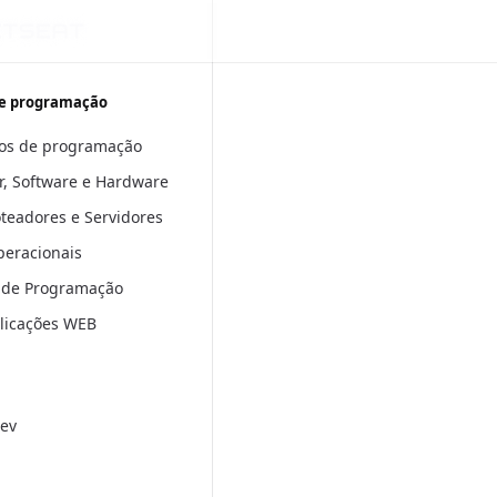
e programação
os de programação
, Software e Hardware
oteadores e Servidores
peracionais
 de Programação
plicações WEB
ev