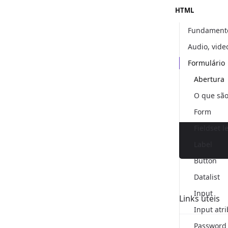
HTML
Fundament
Audio, vide
Formulário
Abertura
O que são
Form
Fieldset 
Label
Button
Datalist
Input
Links úteis
Input atr
Password