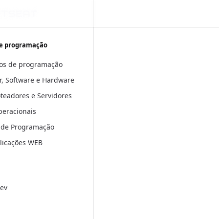
e programação
os de programação
, Software e Hardware
oteadores e Servidores
peracionais
 de Programação
plicações WEB
ev