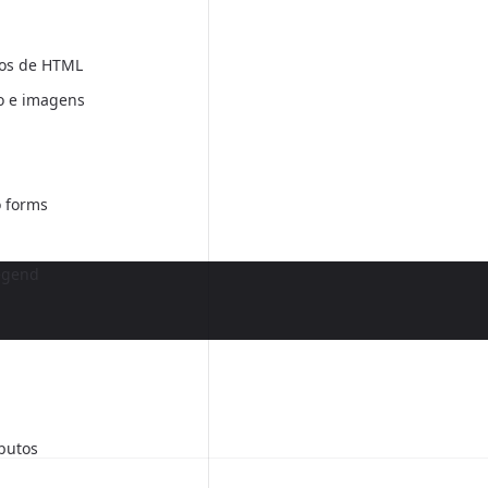
os de HTML
o e imagens
 forms
legend
ibutos