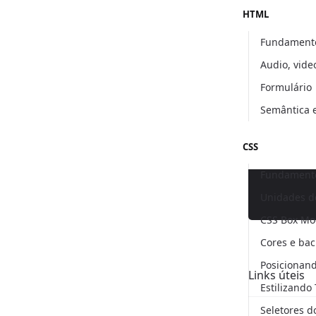
HTML
Fundament
Audio, vide
Formulário
Semântica
CSS
Fundamento
Unidades d
CSS Box Mo
Cores e ba
Posicionan
Links úteis
Estilizando
Seletores d