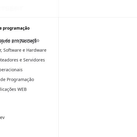
e programação
os de programação
ojeto em NodeJS
, Software e Hardware
oteadores e Servidores
peracionais
 de Programação
plicações WEB
ev