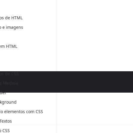
os de HTML
o e imagens
 em HTML
s de CSS
e Medida
del
ckground
do elementos com CSS
 Textos
o CSS