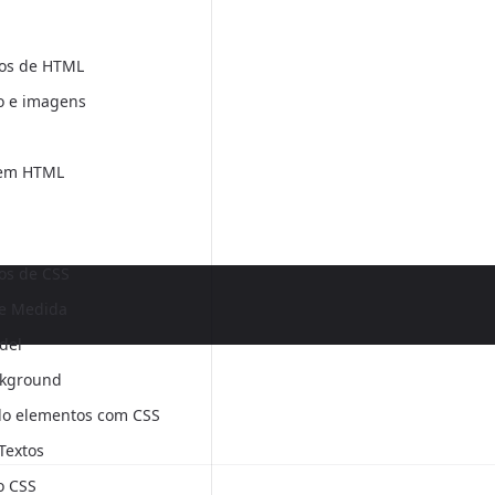
os de HTML
o e imagens
 em HTML
s de CSS
e Medida
del
ckground
do elementos com CSS
 Textos
o CSS