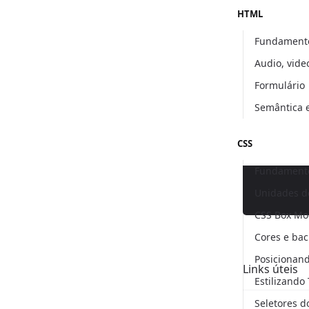
HTML
Fundament
Audio, vide
Formulário
Semântica
CSS
Fundamento
Unidades d
CSS Box Mo
Cores e ba
Posicionan
Links úteis
Estilizando
Seletores d