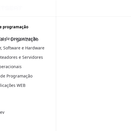
e programação
os de programação
ials - Organização
, Software e Hardware
oteadores e Servidores
peracionais
 de Programação
plicações WEB
ev