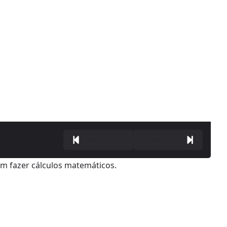
Aula anterior
Próxima aula
am fazer cálculos matemáticos.