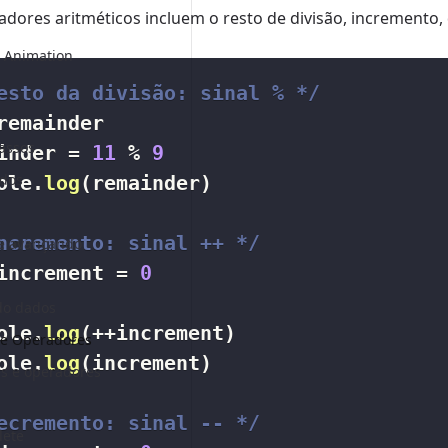
dores aritméticos incluem o resto de divisão, incremento
e Animation
esto da divisão: sinal % */
assos
inder 
=
11
%
9
ados
ole
.
log
(
remainder
)
ncremento: sinal ++ */
 e avançando
increment 
=
0
do dados
ole
.
log
(
++
increment
)
 e Operadores
ole
.
log
(
increment
)
s e operadores
ecremento: sinal -- */
lete