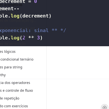
decrement 
=
0
s aritméticos
ement
--
operator
ole
.
log
(
decrement
)
Operadores de comparação igual a e diferente de
Operadores de comparação estritamente igual e estritamente diferente
xponencial: sinal ** */
Operadores de comparação maior e menor (igual)
ole
.
log
(
2
**
3
)
s de atribuição
s lógicos
condicional ternário
s para string
uthy
ia dos operadores
s e controle de fluxo
de repetição
do com exercícios