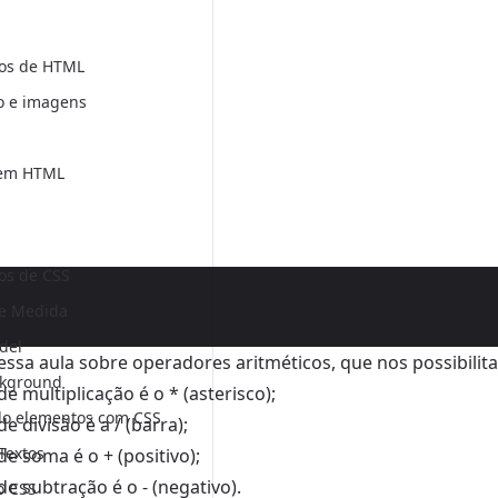
os de HTML
o e imagens
 em HTML
s de CSS
e Medida
del
ssa aula sobre operadores aritméticos, que nos possibilit
ckground
e multiplicação é o * (asterisco);
do elementos com CSS
 divisão é a / (barra);
 Textos
e soma é o + (positivo);
e subtração é o - (negativo).
o CSS