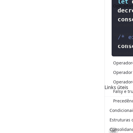
let
 
Operadore
decr
Grouping 
cons
/* e
cons
Operadore
Operadore
Operador 
Operadore
Links úteis
Falsy e tr
Precedênc
Condicionai
Estruturas 
Consolidan