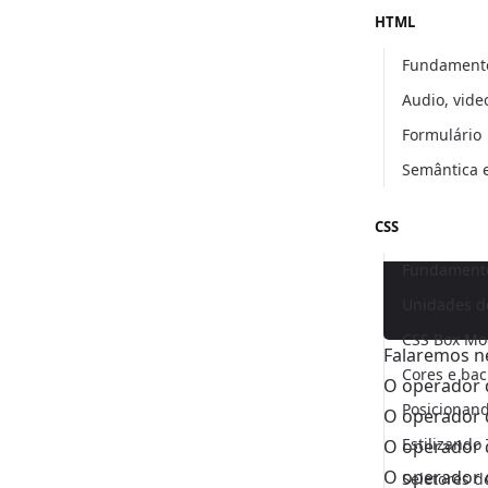
HTML
Fundament
Audio, vide
Formulário
Semântica
CSS
Fundamento
Unidades d
CSS Box Mo
Falaremos ne
Cores e ba
O operador d
Posicionan
O operador de
Estilizando
O operador d
O operador d
Seletores d