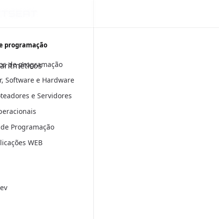
e programação
os de programação
aritméticos
, Software e Hardware
oteadores e Servidores
peracionais
 de Programação
plicações WEB
ev