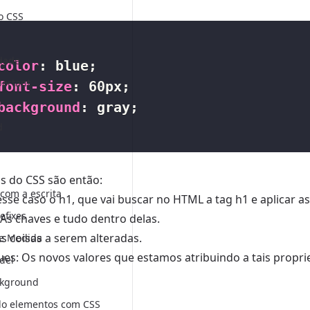
o CSS
idade
color
:
 blue
;
ortant
font-size
:
 60px
;
background
:
 gray
;
d
s do CSS são então:
com a escrita
esse caso o h1, que vai buscar no HTML a tag h1 e aplicar 
efixes
 As chaves e tudo dentro delas.
As coisas a serem alteradas.
e Medida
ues: Os novos valores que estamos atribuindo a tais propri
del
ckground
do elementos com CSS