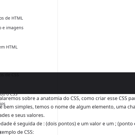
os de HTML
o e imagens
 em HTML
s de CSS
do o CSS
falaremos sobre a anatomia do CSS, como criar esse CSS p
ios
 é bem simples, temos o nome de algum elemento, uma cha
ades e seus valores.
dade é seguida de : (dois pontos) e um valor e um ; (ponto e 
xemplo de CSS:
l