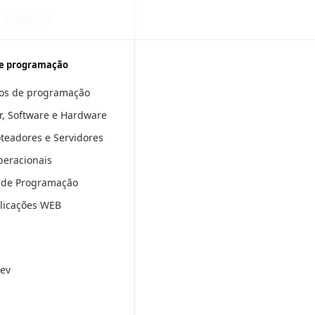
e programação
os de programação
, Software e Hardware
oteadores e Servidores
peracionais
 de Programação
plicações WEB
ev