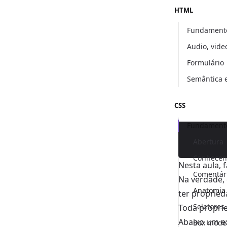
HTML
Fundament
Audio, vide
Formulário
Semântica
CSS
Fundamento
Abertura
Conhecen
Nesta aula, 
Comentár
Na verdade,
Anatomia
ter propried
Seletores
Toda proprie
Abaixo um e
Box mode