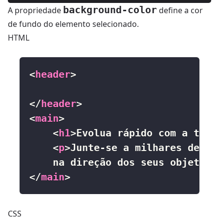
background-color
A propriedade
define a cor
de fundo do elemento selecionado.
HTML
<
header
>
</
header
>
<
main
>
<
h1
>
Evolua rápido com a tecn
<
p
>
    na direção dos seus objetivo
</
main
>
CSS