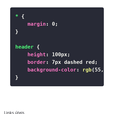
*
{
margin
:
 0
;
}
header
{
height
:
 100px
;
border
:
 7px dashed red
;
background-color
:
rgb
(
55
,
 10
}
Links úteis